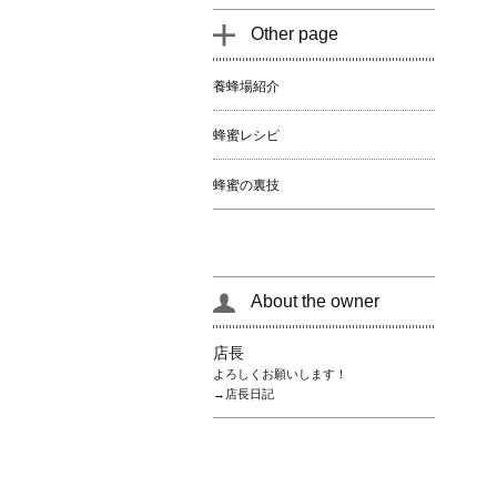
Other page
養蜂場紹介
蜂蜜レシピ
蜂蜜の裏技
About the owner
店長
よろしくお願いします！
→店長日記