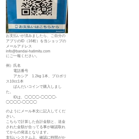
お支払いが済みましたら、ご自分の
アプリのID（16桁）を当ショップの
メールアドレス
info@bandai-hatimitu.com
にご一報ください。
例）氏名
電話番号
アカシア 1.2kg 1本、プロポリ
ス10cc1本
ばんだいコインで購入しまし
た。
IDは、◯◯◯◯-◯◯◯◯-
◯◯◯◯-◯◯◯◯
のようにメール本文に記入してくだ
さい。
こちらで計算した合計金額と、送金
された金額が合ってる事が確認取れ
てからの発送となります。
支払いシステム上、確認に時間がか