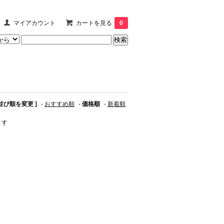
マイアカウント
カートを見る
0
 並び順を変更 ]
-
おすすめ順
-
価格順
-
新着順
ます