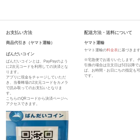
お支払い方法
配送方法・送料について
商品代引き（ヤマト運輸）
ヤマト運輸
ヤマト運輸の
料金表
に基づきま
ばんだいコイン
※宅急便でお送りいたします。 
ばんだいコインとは、PayPayのよう
引換の場合は注文日は5日以降で
に2次元コードを利用しての決済とな
ば、お時間・お日にちの指定も
ります。
です。
アプリに現金をチャージしていただ
き、当養蜂場の2次元コードをカメラ
で読み取ってのお支払いとなりま
す。
こちらのQRコードから決済ページへ
アクセスできます。