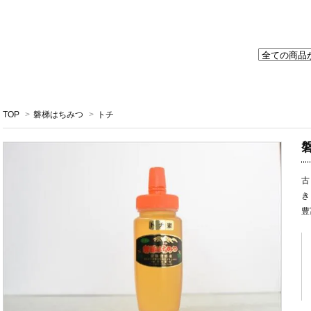
TOP
>
磐梯はちみつ
>
トチ
古
き
豊