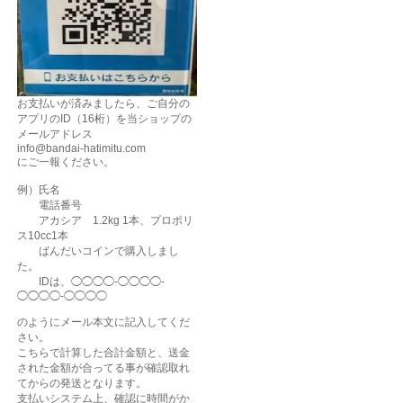
お支払いが済みましたら、ご自分の
アプリのID（16桁）を当ショップの
メールアドレス
info@bandai-hatimitu.com
にご一報ください。
例）氏名
電話番号
アカシア 1.2kg 1本、プロポリ
ス10cc1本
ばんだいコインで購入しまし
た。
IDは、◯◯◯◯-◯◯◯◯-
◯◯◯◯-◯◯◯◯
のようにメール本文に記入してくだ
さい。
こちらで計算した合計金額と、送金
された金額が合ってる事が確認取れ
てからの発送となります。
支払いシステム上、確認に時間がか