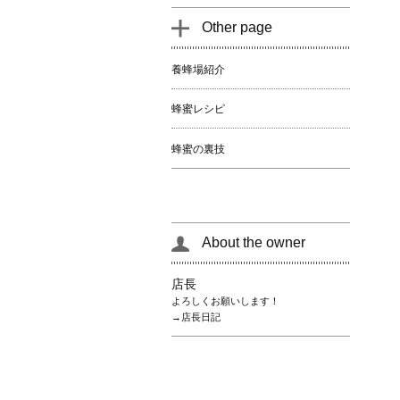
Other page
養蜂場紹介
蜂蜜レシピ
蜂蜜の裏技
About the owner
店長
よろしくお願いします！
→店長日記