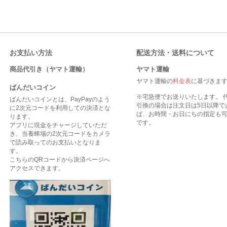
お支払い方法
配送方法・送料について
商品代引き（ヤマト運輸）
ヤマト運輸
ヤマト運輸の
料金表
に基づきま
ばんだいコイン
※宅急便でお送りいたします。 
ばんだいコインとは、PayPayのよう
引換の場合は注文日は5日以降で
に2次元コードを利用しての決済とな
ば、お時間・お日にちの指定も
ります。
です。
アプリに現金をチャージしていただ
き、当養蜂場の2次元コードをカメラ
で読み取ってのお支払いとなりま
す。
こちらのQRコードから決済ページへ
アクセスできます。